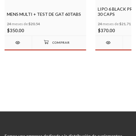
LIPO 6 BLACK PR
MENS MULTI + TEST DE GAT 60TABS
30 CAPS
24
meses de
$20.54
24
meses de
$21.71
$350.00
$370.00
Somos una empresa dedicada a la distribución de suplementos