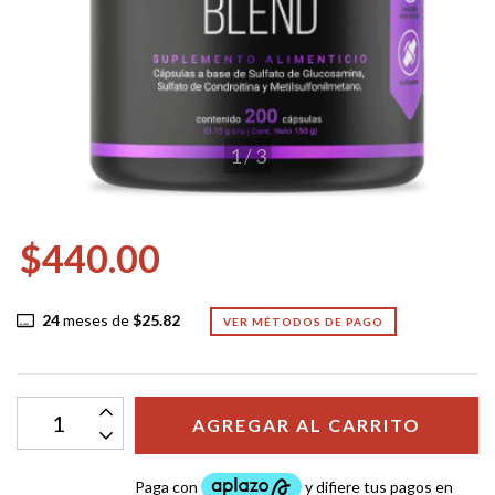
1
/
3
$440.00
24
meses de
$25.82
VER MÉTODOS DE PAGO